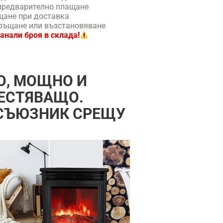
предварително плащане
ане при доставка
ръщане или възстановяване
анали броя в склада!
О, МОЩНО И
ЕСТЯВАЩО.
СЪЮЗНИК СРЕЩУ