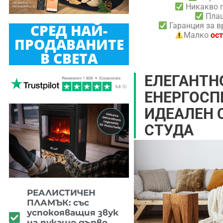
Никакво 
Плащ
СРЕД НАЙ-
Гаранция за в
Малко
ост
ПРОДАВАНИТЕ
В СВЕТА
ЕЛЕГАНТН
ЕНЕРГОСП
ИДЕАЛЕН 
СТУДА
РЕАЛИСТИЧЕН
ПЛАМЪК: със
успокояващия звук
на пукащо дърво