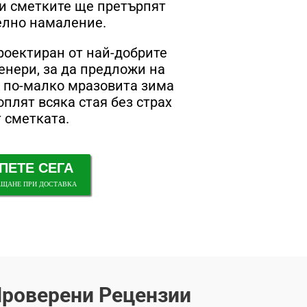
и сметките ще претърпят
елно намаление.
проектиран от най-добрите
нери, за да предложи на
 по-малко мразовита зима
оплят всяка стая без страх
т сметката.
ПЕТЕ СЕГА
АЩАНЕ ПРИ ДОСТАВКА
роверени Рецензии