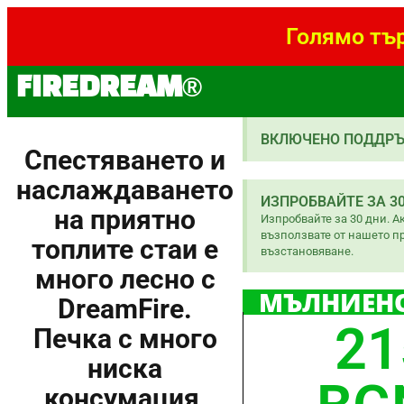
Голямо тър
FIREDREAM®
ВКЛЮЧЕНО ПОДДРЪ
Спестяването и
наслаждаването
ИЗПРОБВАЙТЕ ЗА 3
на приятно
Изпробвайте за 30 дни. Ак
възползвате от нашето п
топлите стаи е
възстановяване.
много лесно с
МЪЛНИЕН
DreamFire.
21
Печка с много
ниска
консумация,