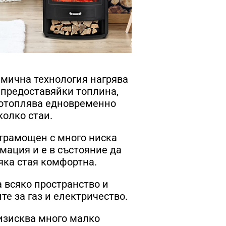
мична технология нагрява
 предоставяйки топлина,
 отоплява едновременно
колко стаи.
трамощен с много ниска
мация и е в състояние да
яка стая комфортна.
 всяко пространство и
те за газ и електричество.
изисква много малко