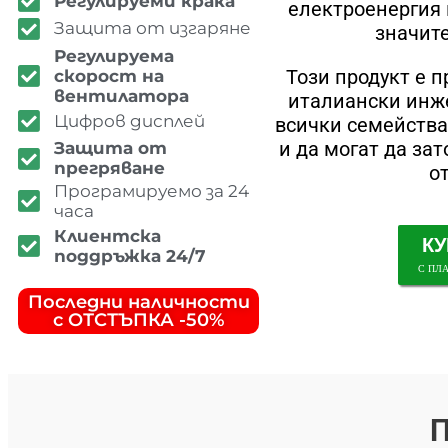
Регулируеми крака
електроенергия 
Защита от изгаряне
значит
Регулируема
Този продукт е 
скорост на
вентилатора
италиански инже
Цифров дисплей
всички семейства
и да могат да зат
Защита от
прегряване
о
Програмируемо за 24
часа
Клиентска
КУ
поддръжка 24/7
С ПЛ
Последни наличности
с ОТСТЪПКА -50%
П