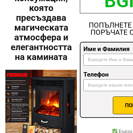
BG
която
пресъздава
ПОПЪЛНЕТЕ 
магическата
ПОРЪЧАТЕ С
атмосфера и
елегантността
Име и Фамилия
на камината
Телефон
ПО
Бърза 