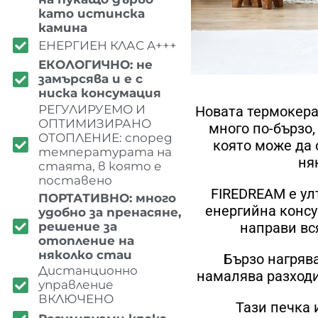
като истинска
камина
ЕНЕРГИЕН КЛАС A+++
ЕКОЛОГИЧНО: не
замърсява и е с
ниска консумация
РЕГУЛИРУЕМО И
Новата термокера
ОПТИМИЗИРАНО
много по-бързо,
ОТОПЛЕНИЕ: според
която може да
температурата на
ня
стаята, в която е
поставено
FIREDREAM е ул
ПОРТАТИВНО: много
енергийна консу
удобно за пренасяне,
решение за
направи вс
отопление на
няколко стаи
Бързо нагрява
Дистанционно
намалява разходи
управление
ВКЛЮЧЕНО
Тази печка 