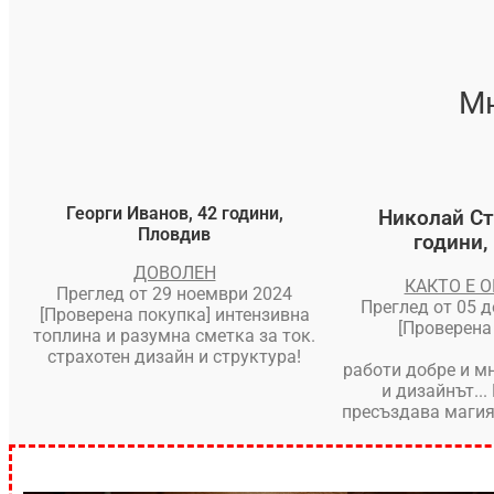
Мн
Георги Иванов, 42 години,
Николай Ст
Пловдив
години,
ДОВОЛЕН
КАКТО Е 
Преглед от 29 ноември 2024
Преглед от 05 
[Проверена покупка] интензивна
[Проверена
топлина и разумна сметка за ток.
страхотен дизайн и структура!
работи добре и м
и дизайнът..
пресъздава магия