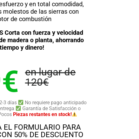
 esfuerzo y en total comodidad,
os molestos de las sierras con
tor de combustión
Corta con fuerza y velocidad
 de madera o planta, ahorrando
tiempo y dinero!
9€
en lugar de
120€
2-3 días
No requiere pago anticipado
entrega
Garantía de Satisfacción o
Pocos
Piezas restantes en stock!
 EL FORMULARIO PARA
CON 50% DE DESCUENTO