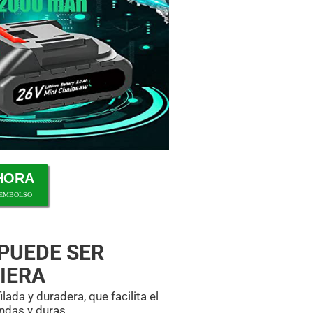
HORA
EEMBOLSO
 PUEDE SER
IERA
ada y duradera, que facilita el
ndas y duras.