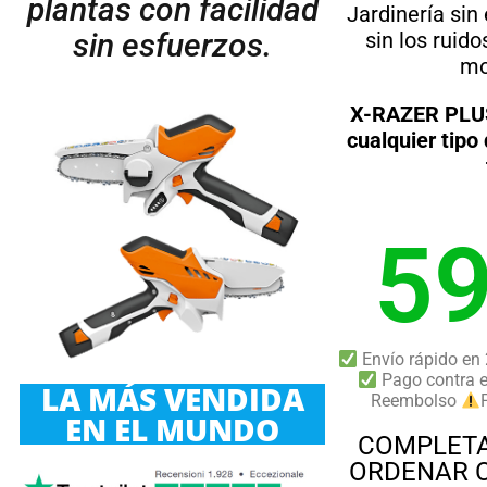
plantas con facilidad
Jardinería sin
sin esfuerzos.
sin los ruid
mo
X-RAZER PLUS 
cualquier tipo
5
Envío rápido en 
Pago contra 
LA MÁS VENDIDA
Reembolso
EN EL MUNDO
COMPLETA
ORDENAR 