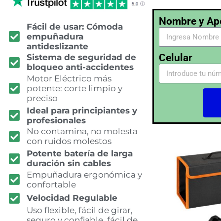
Nombre y Ape
Fácil de usar: Cómoda
empuñadura
antideslizante
Celular
Sistema de seguridad de
bloqueo anti-accidentes
Motor Eléctrico más
potente: corte limpio y
preciso
Ideal para principiantes y
profesionales
No contamina, no molesta
con ruidos molestos
Potente batería de larga
duración sin cables
Empuñadura ergonómica y
confortable
Velocidad Regulable
Uso flexible, fácil de girar,
seguro y confiable, fácil de