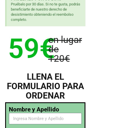
Pruébalo por 30 días. Si no te gusta, podrás
beneficiarte de nuestro derecho de
desistimiento obteniendo el reembolso
completo.
59€
en lugar
de
120€
LLENA EL
FORMULARIO PARA
ORDENAR
Nombre y Apellido