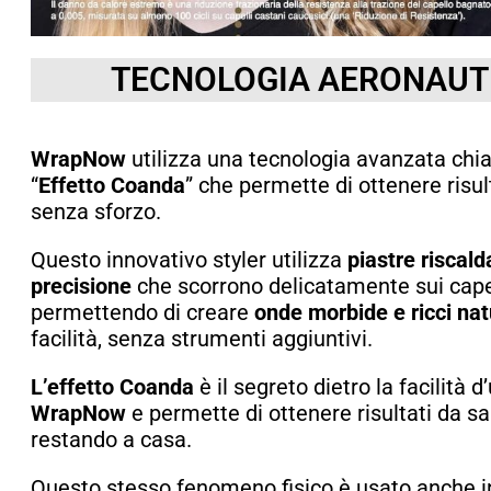
TECNOLOGIA AERONAUT
WrapNow
utilizza una tecnologia avanzata ch
“
Effetto
Coanda
” che permette di ottenere risul
senza sforzo.
Questo innovativo styler utilizza
piastre riscald
precisione
che scorrono delicatamente sui capel
permettendo di creare
onde morbide e ricci nat
facilità, senza strumenti aggiuntivi.
L’effetto
Coanda
è il segreto dietro la facilità d
WrapNow
e permette di ottenere risultati da s
restando a casa.
Questo stesso fenomeno fisico è usato anche 