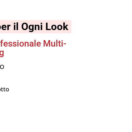
per il Ogni Look
fessionale Multi-
ng
IO
otto