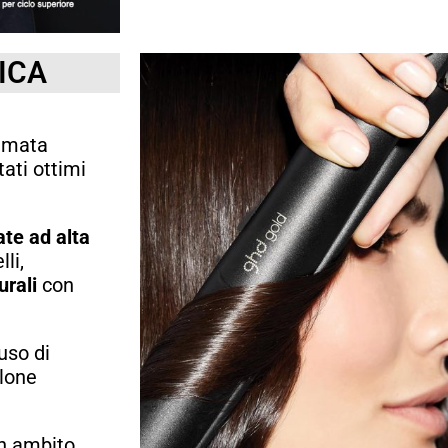
ICA
iamata
tati ottimi
ate ad alta
li,
urali
con
’uso di
alone
in ambito