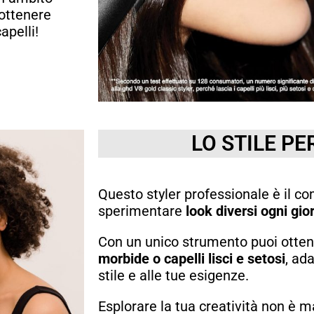
 ottenere
apelli!
LO STILE P
Questo styler professionale è il c
sperimentare
look diversi ogni gio
Con un unico strumento puoi otte
morbide o capelli lisci e setosi
, ad
stile e alle tue esigenze.
Esplorare la tua creatività non è m