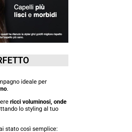
ERFETTO
ompagno ideale per
rno
.
nere
ricci voluminosi, onde
attando lo styling al tuo
ai stato così semplice: