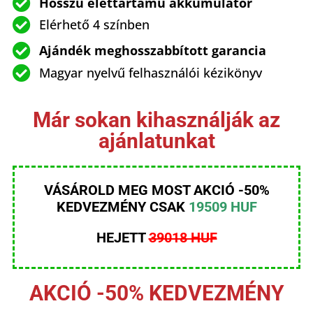
Hosszú élettartamú akkumulátor
Elérhető 4 színben
Ajándék meghosszabbított garancia
Magyar nyelvű felhasználói kézikönyv
Már sokan kihasználják az
ajánlatunkat
VÁSÁROLD MEG MOST AKCIÓ
-50%
KEDVEZMÉNY CSAK
19509
HUF
HEJETT
39018 HUF
AKCIÓ -50% KEDVEZMÉNY