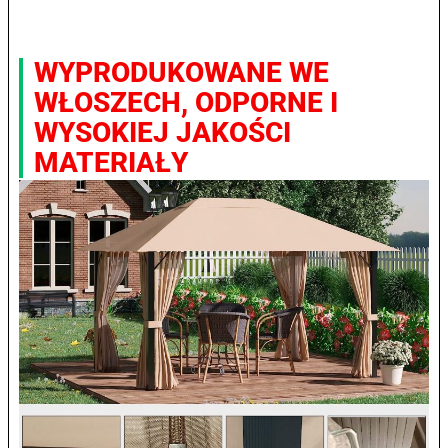
WYPRODUKOWANE WE
WŁOSZECH, ODPORNE I
WYSOKIEJ JAKOŚCI
MATERIAŁY