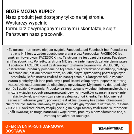
GDZIE MOŻNA KUPIĆ?
Nasz produkt jest dostępny tylko na tej stronie.
Wystarczy wypełnić
formularz z wymaganymi danymi i skontaktuje się z
Państwem nasz pracownik.
*Ta strona internetowa nie jest częścią Facebooka ani Facebook Inc. Ponadto, ta
strona NIE jest w żaden sposób popierana przez Facebooka. FACEBOOK jest
znakiem towarowym FACEBOOK Inc. Ta strona nie jest częścią strony Facebook
ani Facebook Inc. Ponadto, ta strona NIE jest w żaden sposób zatwierdzona przez
Facebook. FACEBOOK jest zastrzeżonym znakiem towarowym FACEBOOK, Inc.
Zastrzeżenie: produkty polecane na tej stronie są sprzedawane w afiliacji, dlatego
ta strona nie jest ani producentem, ani oficjalnym sprzedawcą poszczególnych
produktów, które można znaleźć na naszej stronie. Dlatego wszelkie żądania
zwrotu pieniędzy lub inne problemy z produktami zakupionymi poprzez tę stronę
muszą być zaadresowane do oficjalnego sprzedawcy. My jesteśmy dostępni, aby
pomóc i udzielić wsparcia. Produkty są recenzowane w celach informacyjnych: nie
można w żaden sposób zagwarantować pewnych wyników, szanse na uzyskanie
jakichkolwiek wyników różnią się w zależności od klienta. Ten blog nie jest
serwisem informacyjnym, ponieważ jest aktualizowany bez żadnej okresowości.
Nie może być zatem uznawany za produkt redakcyjny zgodnie z ustawą nr 62 z dnia
7.03.2001. Niektóre obrazy znajdujące się na blogu zostały znalezione w Internecie,
jeśli uważasz, że mogą naruszać Twoje prawa, prosimy o powiadomienie nas, a
zostaną natychmiast usunięte.
OFERTA DNIA -50% DARMOWA
ZAMÓW TERAZ
DOSTAWA