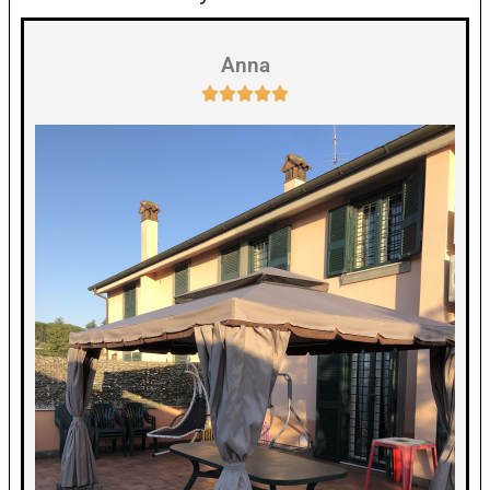
Anna




