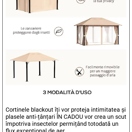
Cortinele blackout îți vor proteja intimitatea și
plasele anti-țânțari ÎN CADOU vor crea un scut
împotriva insectelor permițând totodată un
flux excepțional de aer.