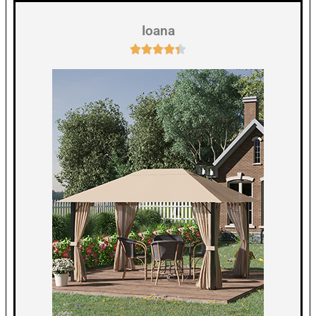
Ioana




